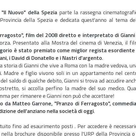
"Il Nuovo" della Spezia
parte la rassegna cinematografi
Provincia della Spezia e dedicata quest'anno al tema del
erragosto", film del 2008 diretto e interpretato di Giann
forza. Presentato alla Mostra del cinema di Venezia, il fil
gorio è stato premiato come miglior regista esordiente 
ni, i David di Donatello e i Nastri d'argento
.
a la storia di Gianni che vive a Roma con la madre vedova, u
si. Madre e figlio vivono soli in un appartamento nel cen
o del saldo di qualche debito, Gianni si trova ad accudire an
ostretto, si accolla perfino la madre del suo medico. Qua
omma per rimanere e Gianni non può che accettare!
tto da Matteo Garrone, "Pranzo di Ferragosto", commedi
izione dell'anziano nella società di oggi
.
tuito fino ad esaurimento posti . Per accedere è necessario
o nella brochure disponibile presso l'URP della Provincia o 