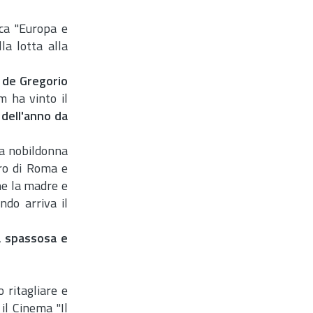
ca "Europa e
la lotta alla
i de Gregorio
m ha vinto il
dell'anno da
na nobildonna
tro di Roma e
che la madre e
ndo arriva il
a spassosa e
 ritagliare e
il Cinema "Il