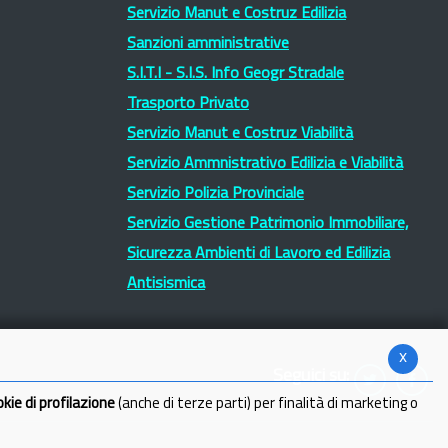
Servizio Manut e Costruz Edilizia
Sanzioni amministrative
S.I.T.I - S.I.S. Info Geogr Stradale
Trasporto Privato
Servizio Manut e Costruz Viabilità
Servizio Ammnistrativo Edilizia e Viabilità
Servizio Polizia Provinciale
Servizio Gestione Patrimonio Immobiliare,
Sicurezza Ambienti di Lavoro ed Edilizia
Antisismica
x
Seguici su:
okie di profilazione
(anche di terze parti) per finalità di marketing o