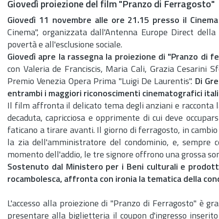
Giovedì proiezione del film "Pranzo di Ferragosto"
Giovedì 11 novembre alle ore 21.15 presso il Cinema 
Cinema", organizzata dall'Antenna Europe Direct della 
povertà e all'esclusione sociale.
Giovedì apre la rassegna la proiezione di "Pranzo di f
con Valeria de Franciscis, Maria Cali, Grazia Cesarini S
Premio Venezia Opera Prima "Luigi De Laurentis".
Di Gre
entrambi i maggiori riconoscimenti cinematografici italia
Il film affronta il delicato tema degli anziani e raccont
decaduta, capricciosa e opprimente di cui deve occupar
faticano a tirare avanti. Il giorno di ferragosto, in cambi
la zia dell'amministratore del condominio, e, sempre c
momento dell'addio, le tre signore offrono una grossa s
Sostenuto dal Ministero per i Beni culturali e prodo
rocambolesca, affronta con ironia la tematica della cond
L'accesso alla proiezione di "Pranzo di Ferragosto" è gra
presentare alla biglietteria il coupon d'ingresso inserit