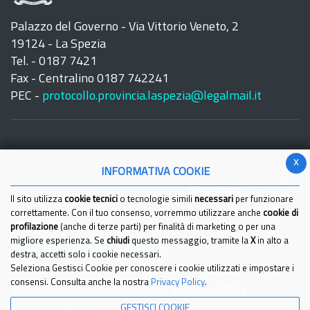
Palazzo del Governo - Via Vittorio Veneto, 2
19124 - La Spezia
Tel. - 0187 7421
Fax - Centralino 0187 742241
PEC -
protocollo.provincia.laspezia@legalmail.it
x
INFORMATIVA COOKIE
Seguici su:
Il sito utilizza
cookie tecnici
o tecnologie simili
necessari
per funzionare
correttamente. Con il tuo consenso, vorremmo utilizzare anche
cookie di
profilazione
(anche di terze parti) per finalità di marketing o per una
migliore esperienza. Se
chiudi
questo messaggio, tramite la
X
in alto a
Come raggiungerci
Link Utili
destra, accetti solo i cookie necessari.
IBAN e pagamenti informatici
Partita Iva
Seleziona Gestisci Cookie per conoscere i cookie utilizzati e impostare i
consensi. Consulta anche la nostra
Privacy Policy
.
Dichiarazione di Accessibilita'
Cookies Policy
GESTISCI COOKIE