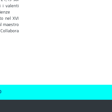
 i valenti
rienze
to nel XVI
dal maestro
 Collabora
O