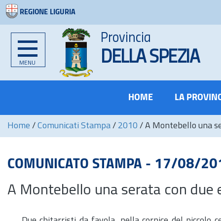
REGIONE LIGURIA
Provincia
DELLA SPEZIA
MENU
HOME
LA PROVIN
Home
/
Comunicati Stampa
/
2010
/
A Montebello una ser
COMUNICATO STAMPA - 17/08/20
A Montebello una serata con due ec
Due chitarristi da favola, nella cornice del piccolo 