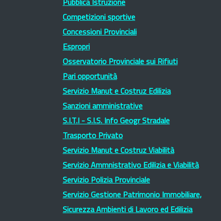
Pubblica Istruzione
Competizioni sportive
Concessioni Provinciali
Espropri
Osservatorio Provinciale sui Rifiuti
Pari opportunità
Servizio Manut e Costruz Edilizia
Sanzioni amministrative
S.I.T.I - S.I.S. Info Geogr Stradale
Trasporto Privato
Servizio Manut e Costruz Viabilità
Servizio Ammnistrativo Edilizia e Viabilità
Servizio Polizia Provinciale
Servizio Gestione Patrimonio Immobiliare,
Sicurezza Ambienti di Lavoro ed Edilizia