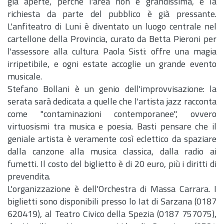
già aperte, perché l'area non è grandissima, e la
richiesta da parte del pubblico è già pressante.
L'anfiteatro di Luni è diventato un luogo centrale nel
cartellone della Provincia, curato da Betta Pieroni per
l'assessore alla cultura Paola Sisti: offre una magia
irripetibile, e ogni estate accoglie un grande evento
musicale.
Stefano Bollani è un genio dell'improvvisazione: la
serata sarà dedicata a quelle che l'artista jazz racconta
come "contaminazioni contemporanee", ovvero
virtuosismi tra musica e poesia. Basti pensare che il
geniale artista è veramente così eclettico da spaziare
dalla canzone alla musica classica, dalla radio ai
fumetti. Il costo del biglietto è di 20 euro, più i diritti di
prevendita.
L'organizzazione è dell'Orchestra di Massa Carrara. I
biglietti sono disponibili presso lo Iat di Sarzana (0187
620419), al Teatro Civico della Spezia (0187 757075),