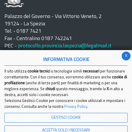
Palazzo del Governo - Via Vittorio Veneto, 2
19124 - La Spezia
Tel. - 0187 7421
Fax - Centralino 0187 742241
PEC -
protocollo.provincia.laspezia@legalmail.it
x
INFORMATIVA COOKIE
Il sito utilizza
cookie tecnici
o tecnologie simili
necessari
per funzionare
correttamente. Con il tuo consenso, vorremmo utilizzare anche
cookie di
profilazione
(anche di terze parti) per finalità di marketing o per una
Seguici su:
migliore esperienza. Se
chiudi
questo messaggio, tramite la
X
in alto a
destra, accetti solo i cookie necessari.
Seleziona Gestisci Cookie per conoscere i cookie utilizzati e impostare i
consensi. Consulta anche la nostra
Privacy Policy
.
Come raggiungerci
Link Utili
GESTISCI COOKIE
IBAN e pagamenti informatici
Partita Iva
Dichiarazione di Accessibilita'
Cookies Policy
ACCETTA SOLO I NECESSARI