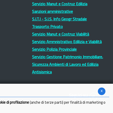
Servizio Manut e Costruz Edilizia
Sanzioni amministrative
S.I.T.I - S.I.S. Info Geogr Stradale
Trasporto Privato
Servizio Manut e Costruz Viabilità
Servizio Ammnistrativo Edilizia e Viabilità
Servizio Polizia Provinciale
Servizio Gestione Patrimonio Immobiliare,
Sicurezza Ambienti di Lavoro ed Edilizia
Antisismica
x
Seguici su:
okie di profilazione
(anche di terze parti) per finalità di marketing o