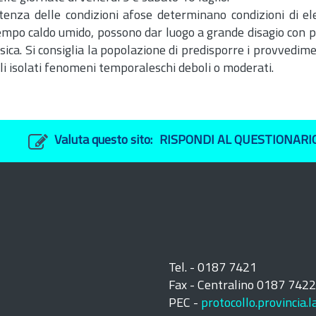
tenza delle condizioni afose determinano condizioni di el
i tempo caldo umido, possono dar luogo a grande disagio con p
isica. Si consiglia la popolazione di predisporre i provvedim
ili isolati fenomeni temporaleschi deboli o moderati.
Valuta questo sito:
RISPONDI AL QUESTIONARI
Tel. - 0187 7421
Fax - Centralino 0187 742
PEC -
protocollo.provincia.