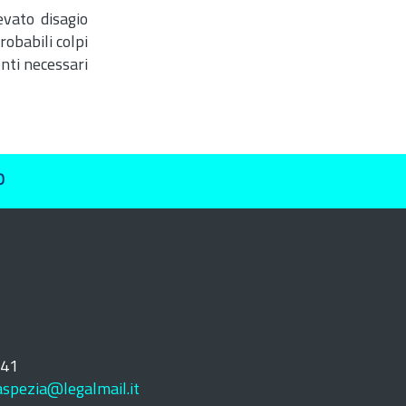
evato disagio
robabili colpi
enti necessari
O
241
laspezia@legalmail.it