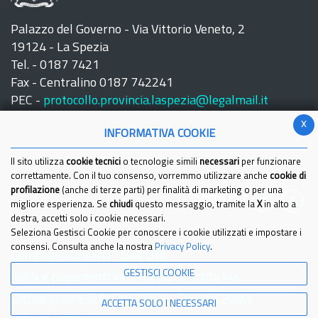
Palazzo del Governo - Via Vittorio Veneto, 2
19124 - La Spezia
Tel. - 0187 7421
Fax - Centralino 0187 742241
PEC -
protocollo.provincia.laspezia@legalmail.it
x
INFORMATIVA COOKIE
Il sito utilizza
cookie tecnici
o tecnologie simili
necessari
per funzionare
correttamente. Con il tuo consenso, vorremmo utilizzare anche
cookie di
profilazione
(anche di terze parti) per finalità di marketing o per una
Seguici su:
migliore esperienza. Se
chiudi
questo messaggio, tramite la
X
in alto a
destra, accetti solo i cookie necessari.
Seleziona Gestisci Cookie per conoscere i cookie utilizzati e impostare i
consensi. Consulta anche la nostra
Privacy Policy
.
Come raggiungerci
Link Utili
GESTISCI COOKIE
IBAN e pagamenti informatici
Partita Iva
Dichiarazione di Accessibilita'
Cookies Policy
ACCETTA SOLO I NECESSARI