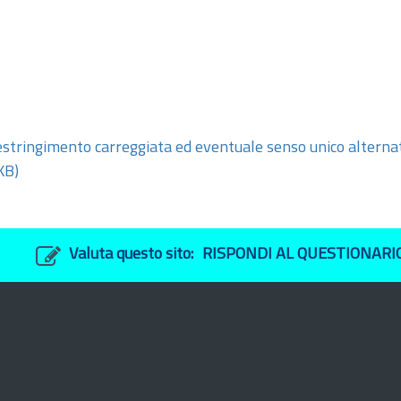
ringimento carreggiata ed eventuale senso unico alternat
KB)
Valuta questo sito:
RISPONDI AL QUESTIONARI