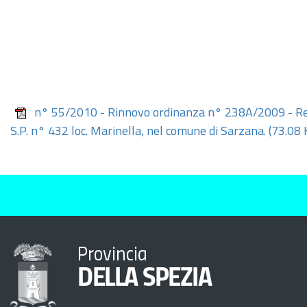
n° 55/2010 - Rinnovo ordinanza n° 238A/2009 - Rest
S.P. n° 432 loc. Marinella, nel comune di Sarzana.
(73.08 
Provincia
DELLA SPEZIA