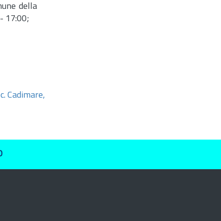
mune della
 - 17:00;
oc. Cadimare,
O