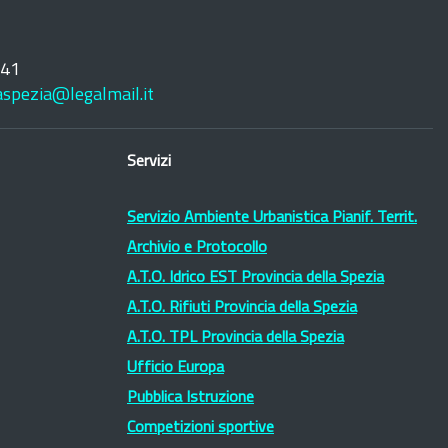
241
laspezia@legalmail.it
Servizi
Servizio Ambiente Urbanistica Pianif. Territ.
Archivio e Protocollo
A.T.O. Idrico EST Provincia della Spezia
A.T.O. Rifiuti Provincia della Spezia
A.T.O. TPL Provincia della Spezia
Ufficio Europa
Pubblica Istruzione
Competizioni sportive