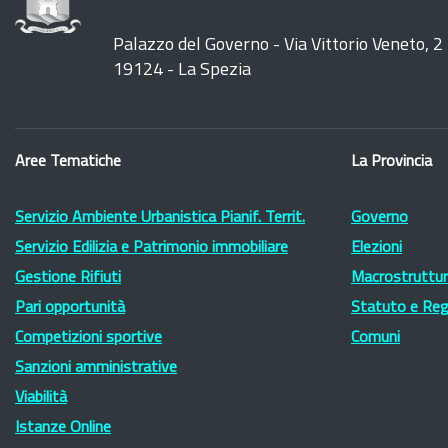
Palazzo del Governo - Via Vittorio Veneto, 2
19124 - La Spezia
Aree Tematiche
La Provincia
Servizio Ambiente Urbanistica Pianif. Territ.
Governo
Servizio Edilizia e Patrimonio immobiliare
Elezioni
Gestione Rifiuti
Macrostruttura
Pari opportunità
Statuto e Re
Competizioni sportive
Comuni
Sanzioni amministrative
Viabilità
Istanze Online