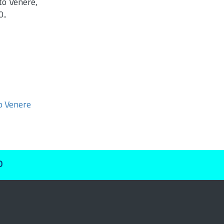
rto Venere,
..
to Venere
O