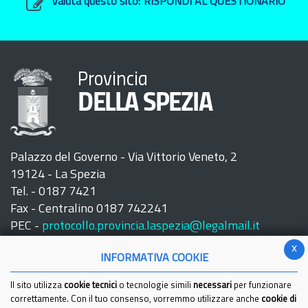
Valuta questo sito:
RISPONDI AL QUESTIONARIO
Provincia
DELLA SPEZIA
Palazzo del Governo - Via Vittorio Veneto, 2
19124 - La Spezia
Tel. - 0187 7421
Fax - Centralino 0187 742241
PEC -
protocollo.provincia.laspezia@legalmail.it
x
INFORMATIVA COOKIE
Il sito utilizza
cookie tecnici
o tecnologie simili
necessari
per funzionare
correttamente. Con il tuo consenso, vorremmo utilizzare anche
cookie di