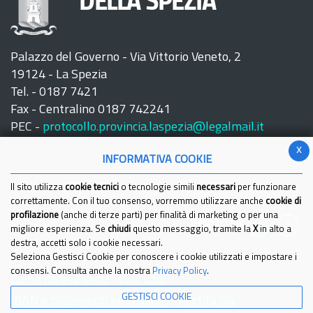
DELLA SPEZIA
Palazzo del Governo - Via Vittorio Veneto, 2
19124 - La Spezia
Tel. - 0187 7421
Fax - Centralino 0187 742241
PEC -
protocollo.provincia.laspezia@legalmail.it
x
INFORMATIVA COOKIE
Il sito utilizza
cookie tecnici
o tecnologie simili
necessari
per funzionare
correttamente. Con il tuo consenso, vorremmo utilizzare anche
cookie di
profilazione
(anche di terze parti) per finalità di marketing o per una
Seguici su:
migliore esperienza. Se
chiudi
questo messaggio, tramite la
X
in alto a
destra, accetti solo i cookie necessari.
Seleziona Gestisci Cookie per conoscere i cookie utilizzati e impostare i
consensi. Consulta anche la nostra
Privacy Policy
.
Come raggiungerci
Link Utili
GESTISCI COOKIE
IBAN e pagamenti informatici
Partita Iva