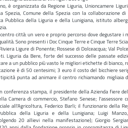
no, è organizzata da Regione Liguria, Unioncamere Ligur
la Spezia, Comune della Spezia con la collaborazione di
a Pubblica della Liguria e della Lunigiana, istituto alberghi
zia.
centro città: un vero e proprio percorso dove degustare i mig
qualità. Sono presenti i Doc Cinque Terre e Cinque Terre Scia
 Riviera Ligure di Ponente; Rossese di Dolceacqua; Val Polce
i. Liguria da Bere, forte del successo delle passate edizi
e a un pubblico più vasto le migliori etichette di bianco, r
stazione è di 50 centesimi; 3 euro il costo del bicchiere ser
ipicità punta ad animare il centro richiamando migliaia di 
n conferenza stampa, il presidente della Azienda fiere de
della Camera di commercio, Stefano Senese; l'assessore 
iale all'Agricoltura, Federico Barli; il funzionario della R
Pubblica della Liguria e della Lunigiana; Luigi Manzo
nvolgendo 20 allievi nella manifestazione); Giorgio Sergia
 120 anni dalla fondazione proprio in concomitanza di Lig