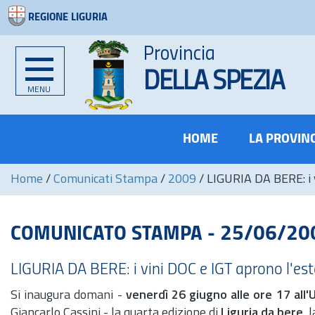
REGIONE LIGURIA
Provincia
DELLA SPEZIA
MENU
HOME
LA PROVIN
Home
/
Comunicati Stampa
/
2009
/
LIGURIA DA BERE: i 
COMUNICATO STAMPA - 25/06/20
LIGURIA DA BERE: i vini DOC e IGT aprono l'es
Si inaugura domani -
venerdì 26 giugno alle ore 17 all'
Giancarlo Cassini - la quarta edizione di
Liguria da bere
, 