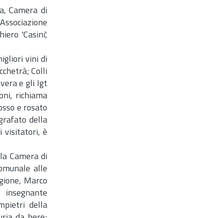
ia, Camera di
 Associazione
ero 'Casini',
liori vini di
cchetrà; Colli
vera e gli Igt
oni, richiama
osso e rosato
igrafato della
visitatori, è
lla Camera di
comunale alle
egione, Marco
, insegnante
mpietri della
uria da bere;