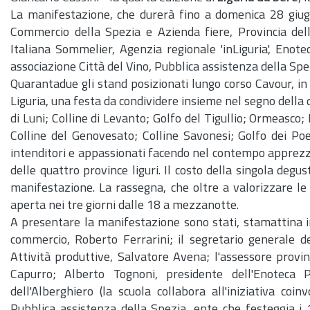
La manifestazione, che durerà fino a domenica 28 giug
Commercio della Spezia e Azienda fiere, Provincia del
Italiana Sommelier, Agenzia regionale 'inLiguria', Enotec
associazione Città del Vino, Pubblica assistenza della Spe
Quarantadue gli stand posizionati lungo corso Cavour, in 
Liguria, una festa da condividere insieme nel segno della 
di Luni; Colline di Levanto; Golfo del Tigullio; Ormeasco;
Colline del Genovesato; Colline Savonesi; Golfo dei Poet
intenditori e appassionati facendo nel contempo apprezzar
delle quattro province liguri. Il costo della singola degu
manifestazione. La rassegna, che oltre a valorizzare le t
aperta nei tre giorni dalle 18 a mezzanotte.
A presentare la manifestazione sono stati, stamattina i
commercio, Roberto Ferrarini; il segretario generale 
Attività produttive, Salvatore Avena; l'assessore provinc
Capurro; Alberto Tognoni, presidente dell'Enoteca 
dell'Alberghiero (la scuola collabora all'iniziativa coi
Pubblica assistenza della Spezia, ente che festeggia i