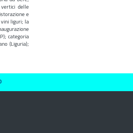
vertici delle
istorazione e
ini liguri; la
 inaugurazione
SP); categoria
no (Liguria);
O