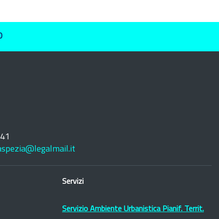
O
241
laspezia@legalmail.it
Servizi
Servizio Ambiente Urbanistica Pianif. Territ.