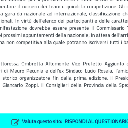
ntare il numero dei team e quindi la competizione. Gli 
la gara da nazionale ad internazionale, classificazione c
li. In virtù dell'elenco dei partecipanti e delle caratter
anifestazione dovrebbe essere presente il Commissario T
dei prossimi appuntamenti della nazionale; in attesa dell'arr
 non competitiva alla quale potranno iscriversi tutti i b
Dottoressa Ombretta Altomonte Vice Prefetto Aggiunto d
ari di Mauro Pecunia e dell'ex Sindaco Lucio Rosaia, l'ami
 storico organizzatore fin dalla prima edizione, il Pres
 Giancarlo Zoppi, il Consiglieri della Provincia della Sp
Valuta questo sito:
RISPONDI AL QUESTIONARI