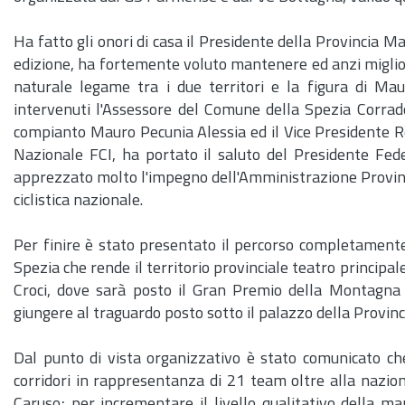
Ha fatto gli onori di casa il Presidente della Provincia 
edizione, ha fortemente voluto mantenere ed anzi migliora
naturale legame tra i due territori e la figura di Ma
intervenuti l'Assessore del Comune della Spezia Corrado 
compianto Mauro Pecunia Alessia ed il Vice Presidente R
Nazionale FCI, ha portato il saluto del Presidente Fed
apprezzato molto l'impegno dell'Amministrazione Provincia
ciclistica nazionale.
Per finire è stato presentato il percorso completamente 
Spezia che rende il territorio provinciale teatro principa
Croci, dove sarà posto il Gran Premio della Montagna d
giungere al traguardo posto sotto il palazzo della Provin
Dal punto di vista organizzativo è stato comunicato che
corridori in rappresentanza di 21 team oltre alla nazi
Caruso; per incrementare il livello qualitativo della m