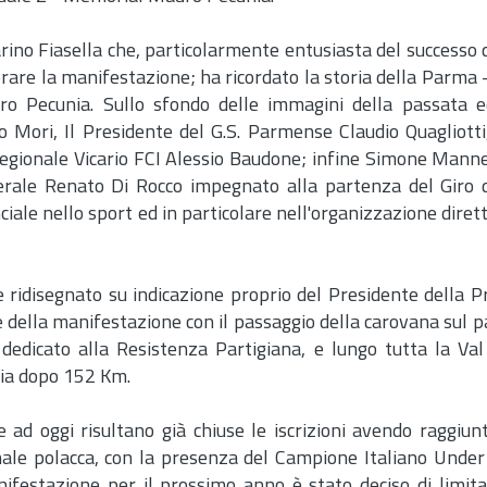
Marino Fiasella che, particolarmente entusiasta del successo 
re la manifestazione; ha ricordato la storia della Parma - 
uro Pecunia. Sullo sfondo delle immagini della passata 
Mori, Il Presidente del G.S. Parmense Claudio Quagliotti, 
egionale Vicario FCI Alessio Baudone; infine Simone Mannel
erale Renato Di Rocco impegnato alla partenza del Giro d
le nello sport ed in particolare nell'organizzazione dirett
ridisegnato su indicazione proprio del Presidente della Pr
le della manifestazione con il passaggio della carovana sul 
edicato alla Resistenza Partigiana, e lungo tutta la Val
cia dopo 152 Km.
 ad oggi risultano già chiuse le iscrizioni avendo raggiu
onale polacca, con la presenza del Campione Italiano Und
anifestazione per il prossimo anno è stato deciso di limit