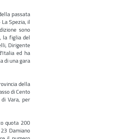
della passata
La Spezia, il
edizione sono
la figlia del
li, Dirigente
'Italia ed ha
a di una gara
ovincia della
passo di Cento
 di Vara, per
nto quota 200
er 23 Damiano
are il numero