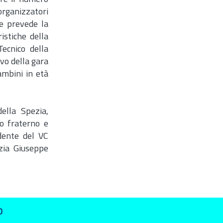
organizzatori
he prevede la
istiche della
ecnico della
ivo della gara
ambini in età
ella Spezia,
co fraterno e
idente del VC
ezia Giuseppe
O