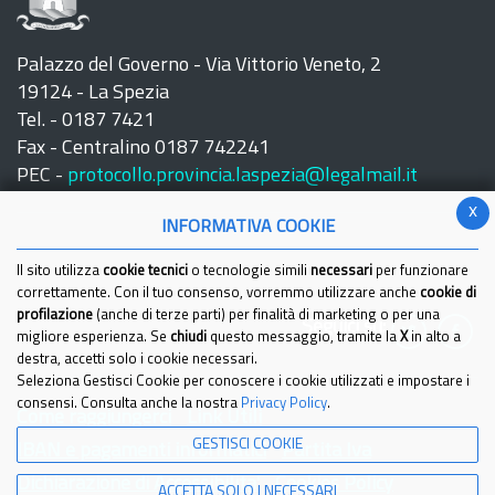
Palazzo del Governo - Via Vittorio Veneto, 2
19124 - La Spezia
Tel. - 0187 7421
Fax - Centralino 0187 742241
PEC -
protocollo.provincia.laspezia@legalmail.it
x
INFORMATIVA COOKIE
Il sito utilizza
cookie tecnici
o tecnologie simili
necessari
per funzionare
correttamente. Con il tuo consenso, vorremmo utilizzare anche
cookie di
profilazione
(anche di terze parti) per finalità di marketing o per una
Seguici su:
migliore esperienza. Se
chiudi
questo messaggio, tramite la
X
in alto a
destra, accetti solo i cookie necessari.
Seleziona Gestisci Cookie per conoscere i cookie utilizzati e impostare i
consensi. Consulta anche la nostra
Privacy Policy
.
Come raggiungerci
Link Utili
GESTISCI COOKIE
IBAN e pagamenti informatici
Partita Iva
Dichiarazione di Accessibilita'
Cookies Policy
ACCETTA SOLO I NECESSARI