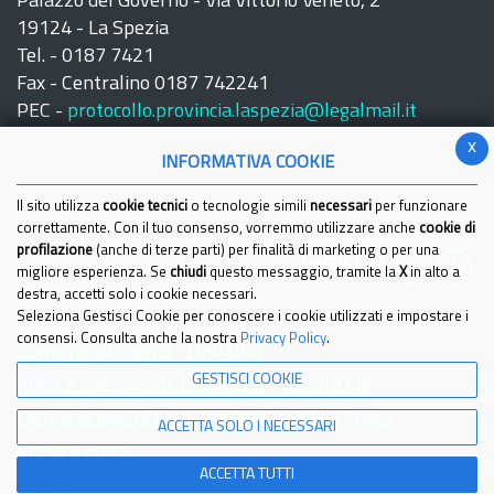
Palazzo del Governo - Via Vittorio Veneto, 2
19124 - La Spezia
Tel. - 0187 7421
Fax - Centralino 0187 742241
PEC -
protocollo.provincia.laspezia@legalmail.it
x
INFORMATIVA COOKIE
Il sito utilizza
cookie tecnici
o tecnologie simili
necessari
per funzionare
correttamente. Con il tuo consenso, vorremmo utilizzare anche
cookie di
profilazione
(anche di terze parti) per finalità di marketing o per una
Seguici su:
migliore esperienza. Se
chiudi
questo messaggio, tramite la
X
in alto a
destra, accetti solo i cookie necessari.
Seleziona Gestisci Cookie per conoscere i cookie utilizzati e impostare i
consensi. Consulta anche la nostra
Privacy Policy
.
Come raggiungerci
Link Utili
GESTISCI COOKIE
IBAN e pagamenti informatici
Partita Iva
Dichiarazione di Accessibilita'
Cookies Policy
ACCETTA SOLO I NECESSARI
Privacy Policy
ACCETTA TUTTI
© 2021 Provincia della Spezia - Tutti i diritti riservati