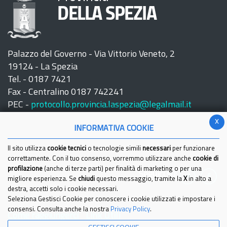
DELLA SPEZIA
Palazzo del Governo - Via Vittorio Veneto, 2
19124 - La Spezia
Tel. - 0187 7421
Fax - Centralino 0187 742241
PEC -
protocollo.provincia.laspezia@legalmail.it
x
INFORMATIVA COOKIE
Il sito utilizza
cookie tecnici
o tecnologie simili
necessari
per funzionare
correttamente. Con il tuo consenso, vorremmo utilizzare anche
cookie di
profilazione
(anche di terze parti) per finalità di marketing o per una
Seguici su:
migliore esperienza. Se
chiudi
questo messaggio, tramite la
X
in alto a
destra, accetti solo i cookie necessari.
Seleziona Gestisci Cookie per conoscere i cookie utilizzati e impostare i
consensi. Consulta anche la nostra
Privacy Policy
.
Come raggiungerci
Link Utili