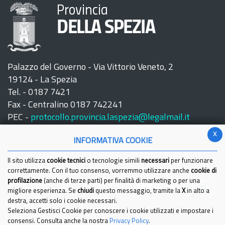
Provincia
DELLA SPEZIA
Palazzo del Governo - Via Vittorio Veneto, 2
19124 - La Spezia
Tel. - 0187 7421
Fax - Centralino 0187 742241
PEC -
protocollo.provincia.laspezia@legalmail.it
x
INFORMATIVA COOKIE
Il sito utilizza
cookie tecnici
o tecnologie simili
necessari
per funzionare
correttamente. Con il tuo consenso, vorremmo utilizzare anche
cookie di
profilazione
(anche di terze parti) per finalità di marketing o per una
Seguici su:
migliore esperienza. Se
chiudi
questo messaggio, tramite la
X
in alto a
destra, accetti solo i cookie necessari.
Seleziona Gestisci Cookie per conoscere i cookie utilizzati e impostare i
consensi. Consulta anche la nostra
Privacy Policy
.