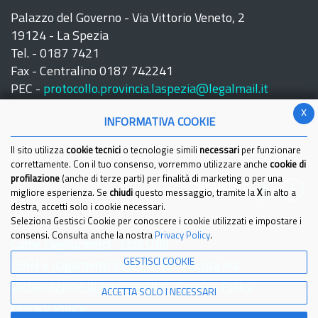
Palazzo del Governo - Via Vittorio Veneto, 2
19124 - La Spezia
Tel. - 0187 7421
Fax - Centralino 0187 742241
PEC -
protocollo.provincia.laspezia@legalmail.it
x
INFORMATIVA COOKIE
Il sito utilizza
cookie tecnici
o tecnologie simili
necessari
per funzionare
correttamente. Con il tuo consenso, vorremmo utilizzare anche
cookie di
profilazione
(anche di terze parti) per finalità di marketing o per una
Seguici su:
migliore esperienza. Se
chiudi
questo messaggio, tramite la
X
in alto a
destra, accetti solo i cookie necessari.
Seleziona Gestisci Cookie per conoscere i cookie utilizzati e impostare i
consensi. Consulta anche la nostra
Privacy Policy
.
Come raggiungerci
Link Utili
GESTISCI COOKIE
IBAN e pagamenti informatici
Partita Iva
Dichiarazione di Accessibilita'
Cookies Policy
ACCETTA SOLO I NECESSARI
Privacy Policy