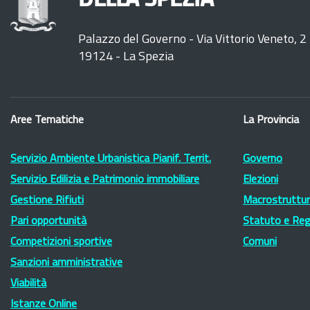
Palazzo del Governo - Via Vittorio Veneto, 2
19124 - La Spezia
Aree Tematiche
La Provincia
Servizio Ambiente Urbanistica Pianif. Territ.
Governo
Servizio Edilizia e Patrimonio immobiliare
Elezioni
Gestione Rifiuti
Macrostruttura
Pari opportunità
Statuto e Re
Competizioni sportive
Comuni
Sanzioni amministrative
Viabilità
Istanze Online