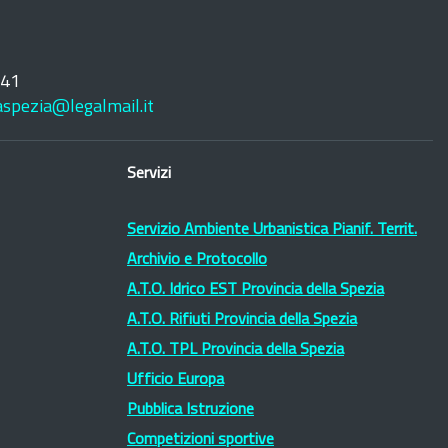
241
laspezia@legalmail.it
Servizi
Servizio Ambiente Urbanistica Pianif. Territ.
Archivio e Protocollo
A.T.O. Idrico EST Provincia della Spezia
A.T.O. Rifiuti Provincia della Spezia
A.T.O. TPL Provincia della Spezia
Ufficio Europa
Pubblica Istruzione
Competizioni sportive