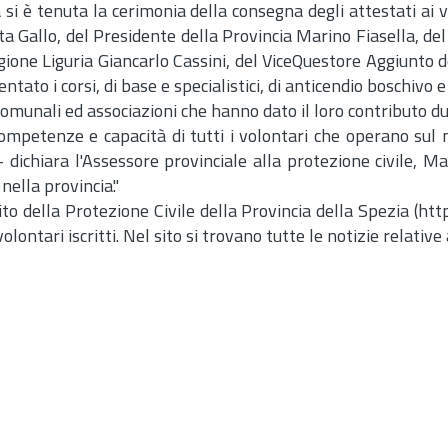
si è tenuta la cerimonia della consegna degli attestati ai v
a Gallo, del Presidente della Provincia Marino Fiasella, d
egione Liguria Giancarlo Cassini, del ViceQuestore Aggiunto
ato i corsi, di base e specialistici, di anticendio boschivo e d
munali ed associazioni che hanno dato il loro contributo dur
petenze e capacità di tutti i volontari che operano sul no
 - dichiara l'Assessore provinciale alla protezione civile, M
nella provincia."
o della Protezione Civile della Provincia della Spezia (http:
lontari iscritti. Nel sito si trovano tutte le notizie relativ