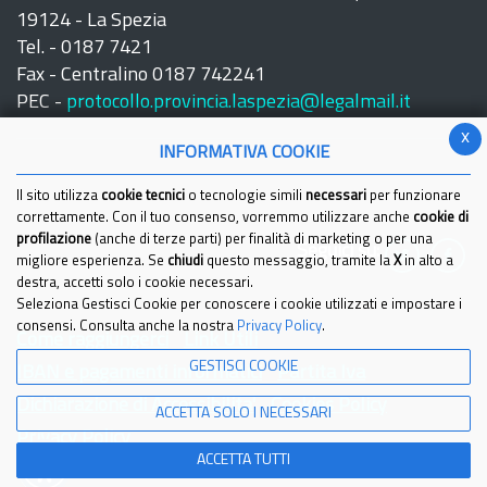
19124 - La Spezia
Tel. - 0187 7421
Fax - Centralino 0187 742241
PEC -
protocollo.provincia.laspezia@legalmail.it
x
INFORMATIVA COOKIE
Il sito utilizza
cookie tecnici
o tecnologie simili
necessari
per funzionare
correttamente. Con il tuo consenso, vorremmo utilizzare anche
cookie di
profilazione
(anche di terze parti) per finalità di marketing o per una
Seguici su:
migliore esperienza. Se
chiudi
questo messaggio, tramite la
X
in alto a
destra, accetti solo i cookie necessari.
Seleziona Gestisci Cookie per conoscere i cookie utilizzati e impostare i
consensi. Consulta anche la nostra
Privacy Policy
.
Come raggiungerci
Link Utili
GESTISCI COOKIE
IBAN e pagamenti informatici
Partita Iva
Dichiarazione di Accessibilita'
Cookies Policy
ACCETTA SOLO I NECESSARI
Privacy Policy
ACCETTA TUTTI
© 2021 Provincia della Spezia - Tutti i diritti riservati