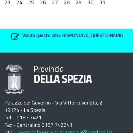
23
24
25
26
27
28
29
30
31
Valuta questo sito:
RISPONDI AL QUESTIONARIO
Provincia
DELLA SPEZIA
Palazzo del Governo - Via Vittorio Veneto, 2
19124 - La Spezia
Tel. - 0187 7421
Fax - Centralino 0187 742241
PEC -
protocollo.provincia.laspezia@legalmail.it