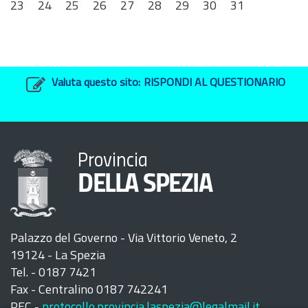
23
24
25
26
27
28
29
30
31
Valuta questo sito:
RISPONDI AL QUESTIONARIO
Provincia
DELLA SPEZIA
Palazzo del Governo - Via Vittorio Veneto, 2
19124 - La Spezia
Tel. - 0187 7421
Fax - Centralino 0187 742241
PEC -
protocollo.provincia.laspezia@legalmail.it