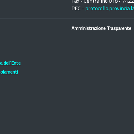
Fax - Centralino 0187 742
PEC -
protocollo.provincia.
Amministrazione Trasparente
 dell'Ente
golamenti