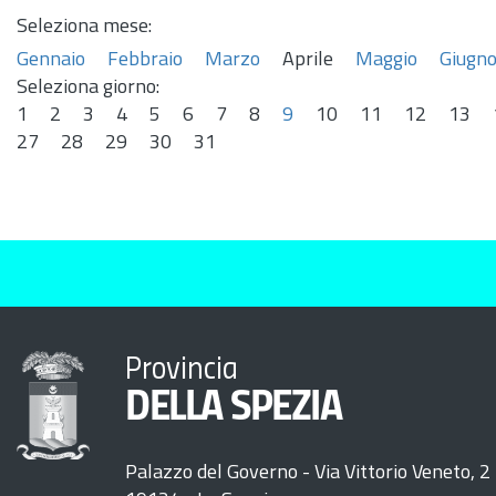
Seleziona mese:
Gennaio
Febbraio
Marzo
Aprile
Maggio
Giugn
Seleziona giorno:
1
2
3
4
5
6
7
8
9
10
11
12
13
27
28
29
30
31
Provincia
DELLA SPEZIA
Palazzo del Governo - Via Vittorio Veneto, 2