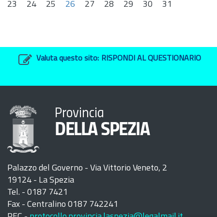
23
24
25
26
27
28
29
30
31
Valuta questo sito:
RISPONDI AL QUESTIONARIO
Provincia
DELLA SPEZIA
Palazzo del Governo - Via Vittorio Veneto, 2
19124 - La Spezia
Tel. - 0187 7421
Fax - Centralino 0187 742241
PEC -
protocollo.provincia.laspezia@legalmail.it