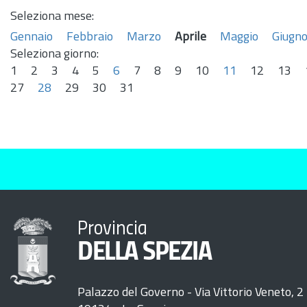
Seleziona mese:
Gennaio
Febbraio
Marzo
Aprile
Maggio
Giugn
Seleziona giorno:
1
2
3
4
5
6
7
8
9
10
11
12
13
27
28
29
30
31
Provincia
DELLA SPEZIA
Palazzo del Governo - Via Vittorio Veneto, 2