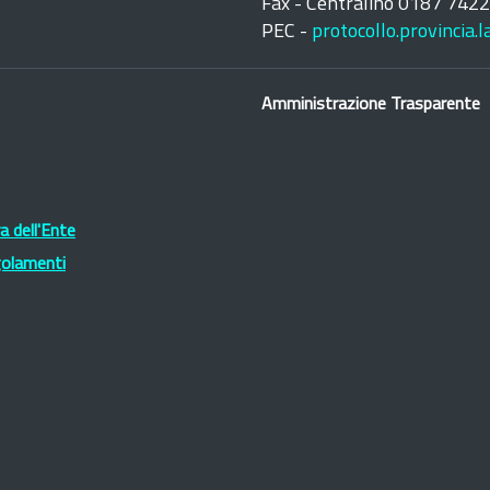
Fax - Centralino 0187 742
PEC -
protocollo.provincia.
Amministrazione Trasparente
 dell'Ente
golamenti