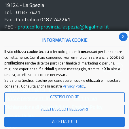
19124 - La Spezia
Tel. - 0187 7421
Fax - Centralino 0187 742241
PEC -
protocollo.provincia.laspezia@legalmail.it
x
INFORMATIVA COOKIE
Il sito utilizza
cookie tecnici
o tecnologie simili
necessari
per funzionare
correttamente. Con il tuo consenso, vorremmo utilizzare anche
cookie di
profilazione
(anche di terze parti) per finalità di marketing o per una
Seguici su:
migliore esperienza. Se
chiudi
questo messaggio, tramite la
X
in alto a
destra, accetti solo i cookie necessari.
Seleziona Gestisci Cookie per conoscere i cookie utilizzati e impostare i
consensi. Consulta anche la nostra
Privacy Policy
.
Come raggiungerci
Link Utili
GESTISCI COOKIE
IBAN e pagamenti informatici
Partita Iva
Dichiarazione di Accessibilita'
Cookies Policy
ACCETTA SOLO I NECESSARI
Privacy Policy
ACCETTA TUTTI
© 2021 Provincia della Spezia - Tutti i diritti riservati