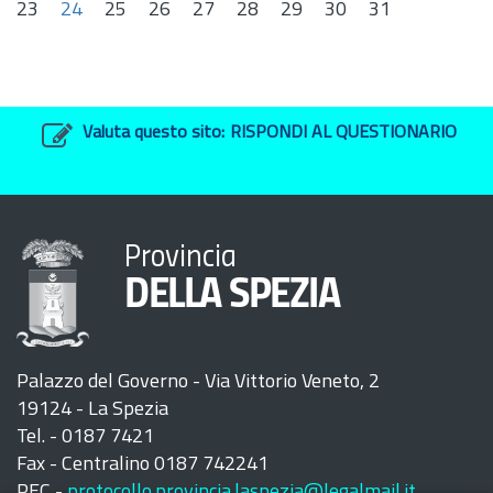
23
24
25
26
27
28
29
30
31
Valuta questo sito:
RISPONDI AL QUESTIONARIO
Provincia
DELLA SPEZIA
Palazzo del Governo - Via Vittorio Veneto, 2
19124 - La Spezia
Tel. - 0187 7421
Fax - Centralino 0187 742241
PEC -
protocollo.provincia.laspezia@legalmail.it