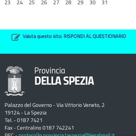
23
24
25
26
27
28
29
30
31
Valuta questo sito:
RISPONDI AL QUESTIONARIO
Provincia
DELLA SPEZIA
Palazzo del Governo - Via Vittorio Veneto, 2
19124 - La Spezia
Tel. - 0187 7421
Fax - Centralino 0187 742241
PEC -
protocollo.provincia.laspezia@legalmail.it