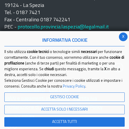
19124 - La Spezia
Tel. - 0187 7421
Fax - Centralino 0187 742241
PEC -
protocollo.provincia.laspezia@legalmail.it
x
INFORMATIVA COOKIE
Il sito utilizza
cookie tecnici
o tecnologie simili
necessari
per funzionare
correttamente. Con il tuo consenso, vorremmo utilizzare anche
cookie di
profilazione
(anche di terze parti) per finalità di marketing o per una
Seguici su:
migliore esperienza. Se
chiudi
questo messaggio, tramite la
X
in alto a
destra, accetti solo i cookie necessari.
Seleziona Gestisci Cookie per conoscere i cookie utilizzati e impostare i
consensi. Consulta anche la nostra
Privacy Policy
.
Come raggiungerci
Link Utili
GESTISCI COOKIE
IBAN e pagamenti informatici
Partita Iva
Dichiarazione di Accessibilita'
Cookies Policy
ACCETTA SOLO I NECESSARI
Privacy Policy
ACCETTA TUTTI
© 2021 Provincia della Spezia - Tutti i diritti riservati