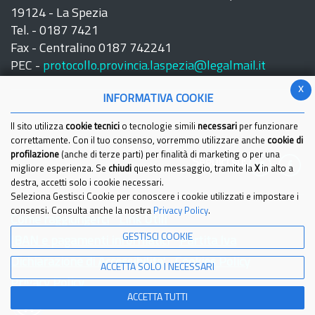
19124 - La Spezia
Tel. - 0187 7421
Fax - Centralino 0187 742241
PEC -
protocollo.provincia.laspezia@legalmail.it
x
INFORMATIVA COOKIE
Il sito utilizza
cookie tecnici
o tecnologie simili
necessari
per funzionare
correttamente. Con il tuo consenso, vorremmo utilizzare anche
cookie di
profilazione
(anche di terze parti) per finalità di marketing o per una
Seguici su:
migliore esperienza. Se
chiudi
questo messaggio, tramite la
X
in alto a
destra, accetti solo i cookie necessari.
Seleziona Gestisci Cookie per conoscere i cookie utilizzati e impostare i
consensi. Consulta anche la nostra
Privacy Policy
.
Come raggiungerci
Link Utili
GESTISCI COOKIE
IBAN e pagamenti informatici
Partita Iva
Dichiarazione di Accessibilita'
Cookies Policy
ACCETTA SOLO I NECESSARI
Privacy Policy
ACCETTA TUTTI
© 2021 Provincia della Spezia - Tutti i diritti riservati