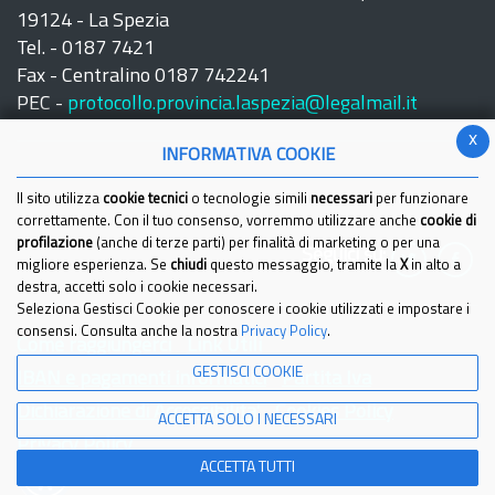
19124 - La Spezia
Tel. - 0187 7421
Fax - Centralino 0187 742241
PEC -
protocollo.provincia.laspezia@legalmail.it
x
INFORMATIVA COOKIE
Il sito utilizza
cookie tecnici
o tecnologie simili
necessari
per funzionare
correttamente. Con il tuo consenso, vorremmo utilizzare anche
cookie di
profilazione
(anche di terze parti) per finalità di marketing o per una
Seguici su:
migliore esperienza. Se
chiudi
questo messaggio, tramite la
X
in alto a
destra, accetti solo i cookie necessari.
Seleziona Gestisci Cookie per conoscere i cookie utilizzati e impostare i
consensi. Consulta anche la nostra
Privacy Policy
.
Come raggiungerci
Link Utili
GESTISCI COOKIE
IBAN e pagamenti informatici
Partita Iva
Dichiarazione di Accessibilita'
Cookies Policy
ACCETTA SOLO I NECESSARI
Privacy Policy
ACCETTA TUTTI
© 2021 Provincia della Spezia - Tutti i diritti riservati