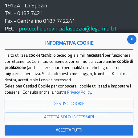
19124 - La Spezia
Tel. - 0187 7421
Fax - Centralino 0187 742241
PEC -
protocollo.provincia.laspezia@legalmail.it
x
INFORMATIVA COOKIE
Il sito utilizza
cookie tecnici
o tecnologie simili
necessari
per funzionare
correttamente. Con il tuo consenso, vorremmo utilizzare anche
cookie di
profilazione
(anche di terze parti) per finalità di marketing o per una
Seguici su:
migliore esperienza. Se
chiudi
questo messaggio, tramite la
X
in alto a
destra, accetti solo i cookie necessari.
Seleziona Gestisci Cookie per conoscere i cookie utilizzati e impostare i
consensi. Consulta anche la nostra
Privacy Policy
.
Come raggiungerci
Link Utili
GESTISCI COOKIE
IBAN e pagamenti informatici
Partita Iva
Dichiarazione di Accessibilita'
Cookies Policy
ACCETTA SOLO I NECESSARI
Privacy Policy
ACCETTA TUTTI
© 2021 Provincia della Spezia - Tutti i diritti riservati