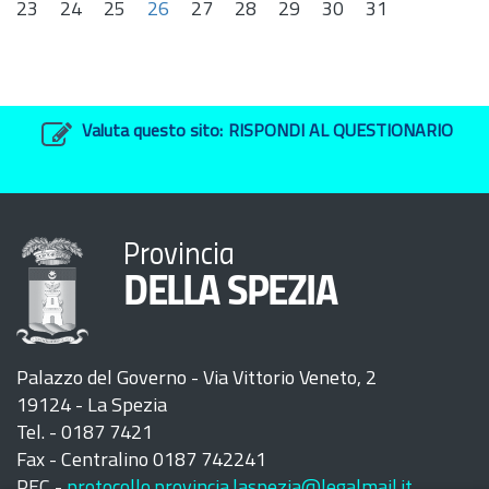
23
24
25
26
27
28
29
30
31
Valuta questo sito:
RISPONDI AL QUESTIONARIO
Provincia
DELLA SPEZIA
Palazzo del Governo - Via Vittorio Veneto, 2
19124 - La Spezia
Tel. - 0187 7421
Fax - Centralino 0187 742241
PEC -
protocollo.provincia.laspezia@legalmail.it