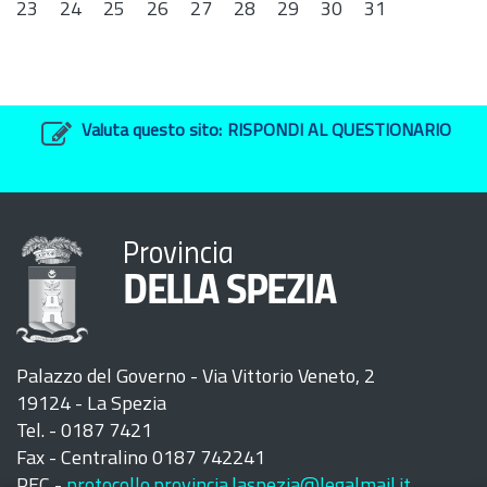
23
24
25
26
27
28
29
30
31
Valuta questo sito:
RISPONDI AL QUESTIONARIO
Provincia
DELLA SPEZIA
Palazzo del Governo - Via Vittorio Veneto, 2
19124 - La Spezia
Tel. - 0187 7421
Fax - Centralino 0187 742241
PEC -
protocollo.provincia.laspezia@legalmail.it