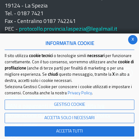
19124 - La Spezia
Tel. - 0187 7421
Fax - Centralino 0187 742241
PEC -
protocollo.provincia.laspezia@legalmail.it
x
INFORMATIVA COOKIE
Il sito utilizza
cookie tecnici
o tecnologie simili
necessari
per funzionare
correttamente. Con il tuo consenso, vorremmo utilizzare anche
cookie di
profilazione
(anche di terze parti) per finalità di marketing o per una
Seguici su:
migliore esperienza. Se
chiudi
questo messaggio, tramite la
X
in alto a
destra, accetti solo i cookie necessari.
Seleziona Gestisci Cookie per conoscere i cookie utilizzati e impostare i
consensi. Consulta anche la nostra
Privacy Policy
.
Come raggiungerci
Link Utili
GESTISCI COOKIE
IBAN e pagamenti informatici
Partita Iva
Dichiarazione di Accessibilita'
Cookies Policy
ACCETTA SOLO I NECESSARI
Privacy Policy
ACCETTA TUTTI
© 2021 Provincia della Spezia - Tutti i diritti riservati