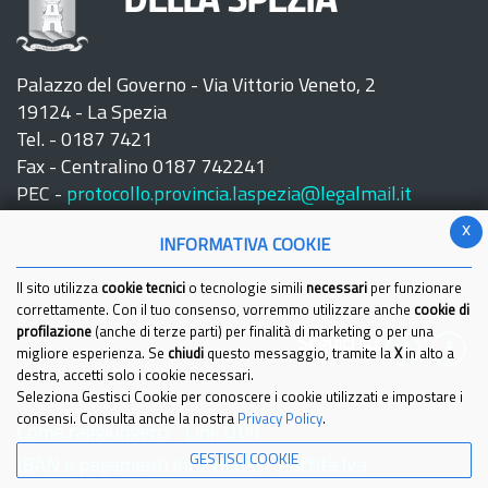
DELLA SPEZIA
Palazzo del Governo - Via Vittorio Veneto, 2
19124 - La Spezia
Tel. - 0187 7421
Fax - Centralino 0187 742241
PEC -
protocollo.provincia.laspezia@legalmail.it
x
INFORMATIVA COOKIE
Il sito utilizza
cookie tecnici
o tecnologie simili
necessari
per funzionare
correttamente. Con il tuo consenso, vorremmo utilizzare anche
cookie di
profilazione
(anche di terze parti) per finalità di marketing o per una
Seguici su:
migliore esperienza. Se
chiudi
questo messaggio, tramite la
X
in alto a
destra, accetti solo i cookie necessari.
Seleziona Gestisci Cookie per conoscere i cookie utilizzati e impostare i
consensi. Consulta anche la nostra
Privacy Policy
.
Come raggiungerci
Link Utili
GESTISCI COOKIE
IBAN e pagamenti informatici
Partita Iva