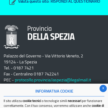
Valuta questo sito:
RISPONDI AL QUESTIONARIO
Provincia
DELLA SPEZIA
Palazzo del Governo - Via Vittorio Veneto, 2
19124 - La Spezia
Tel. - 0187 7421
Fax - Centralino 0187 742241
PEC -
protocollo.provincia.laspezia@legalmail.it
x
INFORMATIVA COOKIE
Il sito utilizza
cookie tecnici
o tecnologie simili
necessari
per funzionare
correttamente. Con il tuo consenso, vorremmo utilizzare anche
cookie di