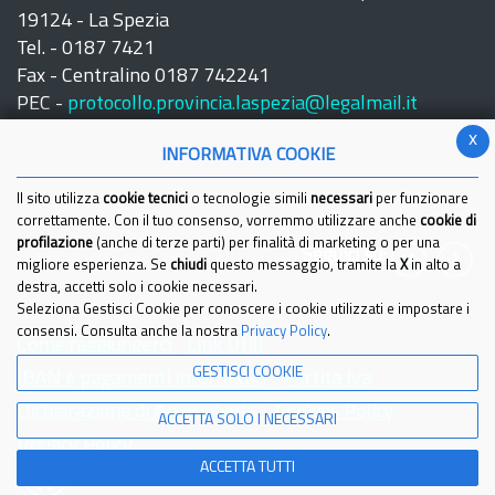
19124 - La Spezia
Tel. - 0187 7421
Fax - Centralino 0187 742241
PEC -
protocollo.provincia.laspezia@legalmail.it
x
INFORMATIVA COOKIE
Il sito utilizza
cookie tecnici
o tecnologie simili
necessari
per funzionare
correttamente. Con il tuo consenso, vorremmo utilizzare anche
cookie di
profilazione
(anche di terze parti) per finalità di marketing o per una
Seguici su:
migliore esperienza. Se
chiudi
questo messaggio, tramite la
X
in alto a
destra, accetti solo i cookie necessari.
Seleziona Gestisci Cookie per conoscere i cookie utilizzati e impostare i
consensi. Consulta anche la nostra
Privacy Policy
.
Come raggiungerci
Link Utili
GESTISCI COOKIE
IBAN e pagamenti informatici
Partita Iva
Dichiarazione di Accessibilita'
Cookies Policy
ACCETTA SOLO I NECESSARI
Privacy Policy
ACCETTA TUTTI
© 2021 Provincia della Spezia - Tutti i diritti riservati