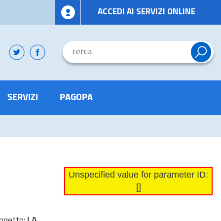
ACCEDI AI SERVIZI ONLINE
SERVIZI
PAGOPA
Unspecified value for parameter ID:
[]
rogetto:
LA