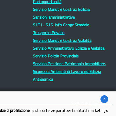
Pari opportunità
Servizio Manut e Costruz Edilizia
Sanzioni amministrative
S.I.T.I - S.I.S. Info Geogr Stradale
Trasporto Privato
Servizio Manut e Costruz Viabilità
Servizio Ammnistrativo Edilizia e Viabilità
Servizio Polizia Provinciale
Servizio Gestione Patrimonio Immobiliare,
Sicurezza Ambienti di Lavoro ed Edilizia
Antisismica
x
Seguici su:
okie di profilazione
(anche di terze parti) per finalità di marketing o