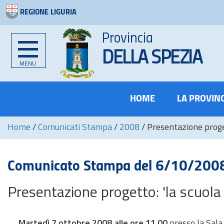
REGIONE LIGURIA
Provincia
DELLA SPEZIA
MENU
HOME
LA PROVIN
Home
/
Comunicati Stampa
/
2008
/
Presentazione proge
Comunicato Stampa del 6/10/200
Presentazione progetto: 'la scuola
Martedì 7 ottobre 2008 alle ore 11.00
presso la Sala 