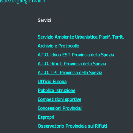
laspezia@legalmail.it
Servizi
Servizio Ambiente Urbanistica Pianif. Territ.
Archivio e Protocollo
A.T.O. Idrico EST Provincia della Spezia
A.T.O. Rifiuti Provincia della Spezia
A.T.O. TPL Provincia della Spezia
Ufficio Europa
Pubblica Istruzione
Competizioni sportive
Concessioni Provinciali
Espropri
Osservatorio Provinciale sui Rifiuti