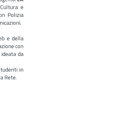
 Cultura e
on Polizia
nicazioni.
eb e della
razione con
 ideata da
studenti in
la Rete.