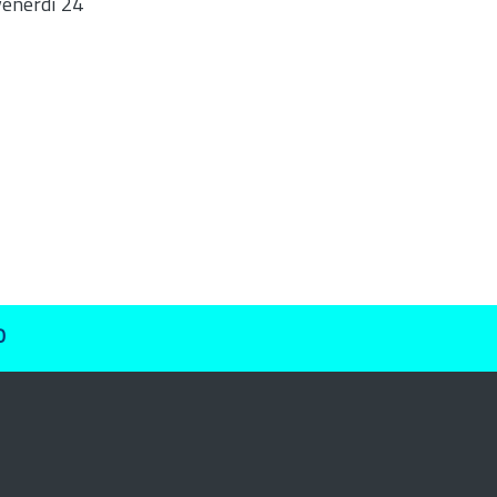
venerdì 24
O