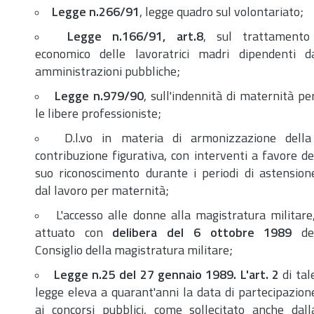
Legge
n.
266/91
, legge quadro sul volontariato;
Legge
n.
166/91,
art.
8
, sul trattamento
economico delle lavoratrici madri dipendenti d
amministrazioni pubbliche;
Legge
n.
979/90
, sull'indennità di maternità pe
le libere professioniste;
D.l.vo in materia di armonizzazione della
contribuzione figurativa, con interventi a favore de
suo riconoscimento durante i periodi di astension
dal lavoro per maternità;
L'accesso alle donne alla magistratura militare
attuato con
delibera del 6 ottobre 1989
de
Consiglio della magistratura militare;
Legge
n.
25 del 27 gennaio 1989. L'
art.
2
di tal
legge eleva a quarant'anni la data di partecipazion
ai concorsi pubblici, come sollecitato anche dall