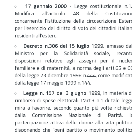
17 gennaio 2000
- Legge costituzionale
n.
1.
Modifica all'articolo 48 della Costituzion
concernente l'istituzione della circoscrizione Ester
per l'esercizio del diritto di voto dei cittadini italian
residenti all'estero.
Decreto
n.
306 del 15 luglio 1999
, emesso da
Ministro per la Solidarietà sociale, recant
disposizioni relative agli assegni per il nucle
familiare e di maternità, a norma degli
artt.
65 e 6
della legge 23 dicembre 1998
n.
444, come modificat
dalla legge 17 maggio 1999
n.
144.
Legge
n.
157 del 3 giugno 1999
, in materia d
rimborso di spese elettorali. L'
art.
3
n.
1 di tale legg
mira a favorire, secondo quanto più volte richiest
dalla Commissione Nazionale di Parità, l
partecipazione attiva delle donne alla vita politica
disponendo che "ogni partito o movimento politic