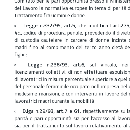
Comitato per le pari opportunità presso il Minister
del Lavoro la normativa europea in tema di parità d
trattamento fra uomini e donne.
Legge
n.
332/95,
art.
5, che modifica l'
art.
275
4c.,
codice di procedura penale, prevedendo il diviet
di custodia cautelare in carcere di donne incinte 
madri fino al compimento del terzo anno d'età de
figlio;
Legge
n.
236/93,
art.
6
, sul vincolo, nei
licenziamenti collettivi, di non effettuare espulsion
di lavoratrici in misura percentuale superiore a quell
del personale femminile occupato nell impresa nell
medesime mansioni, e con interventi in favore dell
lavoratrici madri durante la mobilità
D.lgs
n.
29/93,
art.
7 e 61
, rispettivamente sull
parità e pari opportunità sia per l'accesso al lavor
sia per il trattamento sul lavoro relativamente all