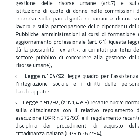
gestione delle risorse umane (
art.
7) e sull
istituzione di quote di donne nelle commissioni d
concorso sulla pari dignità di uomini e donne su
lavoro e sulla partecipazione delle dipendenti dell
Pubbliche amministrazioni ai corsi di formazione 
aggiornamento professionale (
art.
61) (questa legg
dà la possibilità , ex
art.
7, ai comitati paritetici de
settore pubblico di concorrere alla gestione dell
risorse umane);
Legge
n.
104/92
, legge quadro per l'assistenza
l'integrazione sociale e i diritti delle person
handicappate;
Legge
n.
91/92, (
art.
1,4 e 9)
recante nuove norm
sulla cittadinanza con il relativo regolamento d
esecuzione (DPR
n.
572/93) e il regolamento recant
disciplina dei procedimenti di acquisto dell
cittadinanza italiana (DPR
n.
362/94);