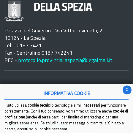
DELLA SPEZIA
Palazzo del Governo - Via Vittorio Veneto, 2
19124 - La Spezia
Tel. - 0187 7421
Fax - Centralino 0187 742241
PEC -
protocollo.provincia.laspezia@legalmail.it
x
INFORMATIVA COOKIE
Seguici su:
Il sito utilizza
cookie tecnici
o tecnologie simili
necessari
per funzionare
correttamente. Con il tuo consenso, vorremmo utilizzare anche
cookie di
profilazione
(anche di terze parti) per finalità di marketing o per una
migliore esperienza. Se
chiudi
questo messaggio, tramite la
X
in alto a
Come raggiungerci
Link Utili
destra, accetti solo i cookie necessari.