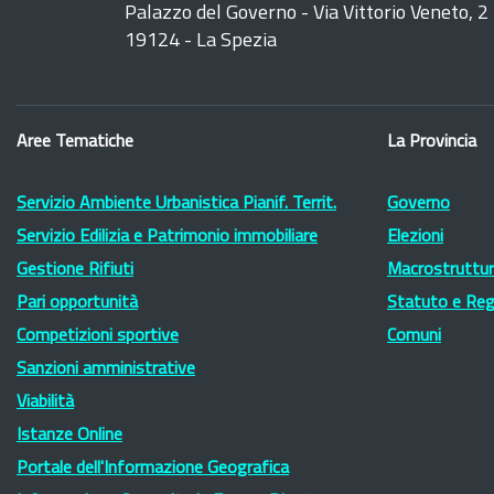
Palazzo del Governo - Via Vittorio Veneto, 2
19124 - La Spezia
Aree Tematiche
La Provincia
Servizio Ambiente Urbanistica Pianif. Territ.
Governo
Servizio Edilizia e Patrimonio immobiliare
Elezioni
Gestione Rifiuti
Macrostruttura
Pari opportunità
Statuto e Re
Competizioni sportive
Comuni
Sanzioni amministrative
Viabilità
Istanze Online
Portale dell'Informazione Geografica