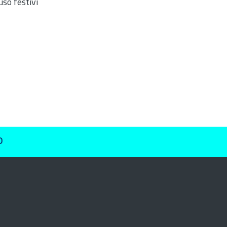
so festivi
O