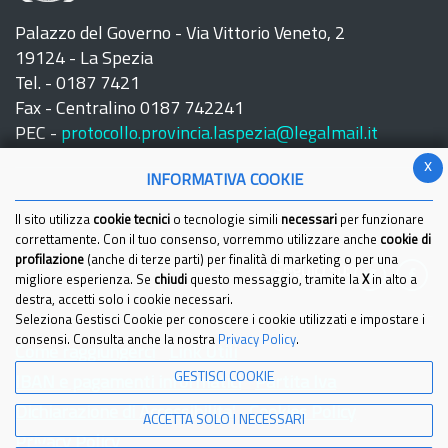
Palazzo del Governo - Via Vittorio Veneto, 2
19124 - La Spezia
Tel. - 0187 7421
Fax - Centralino 0187 742241
PEC -
protocollo.provincia.laspezia@legalmail.it
x
INFORMATIVA COOKIE
Il sito utilizza
cookie tecnici
o tecnologie simili
necessari
per funzionare
correttamente. Con il tuo consenso, vorremmo utilizzare anche
cookie di
profilazione
(anche di terze parti) per finalità di marketing o per una
Seguici su:
migliore esperienza. Se
chiudi
questo messaggio, tramite la
X
in alto a
destra, accetti solo i cookie necessari.
Seleziona Gestisci Cookie per conoscere i cookie utilizzati e impostare i
consensi. Consulta anche la nostra
Privacy Policy
.
Come raggiungerci
Link Utili
GESTISCI COOKIE
IBAN e pagamenti informatici
Partita Iva
Dichiarazione di Accessibilita'
Cookies Policy
ACCETTA SOLO I NECESSARI
Privacy Policy