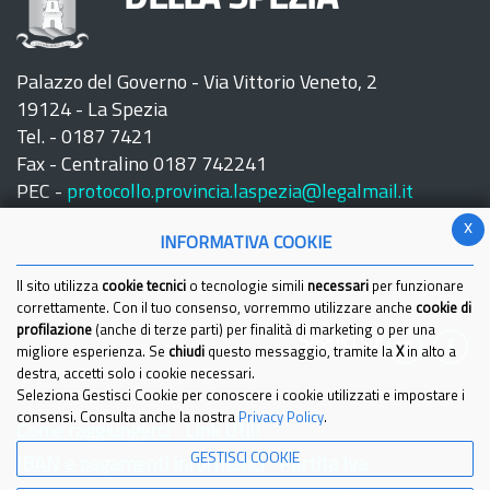
Palazzo del Governo - Via Vittorio Veneto, 2
19124 - La Spezia
Tel. - 0187 7421
Fax - Centralino 0187 742241
PEC -
protocollo.provincia.laspezia@legalmail.it
x
INFORMATIVA COOKIE
Il sito utilizza
cookie tecnici
o tecnologie simili
necessari
per funzionare
correttamente. Con il tuo consenso, vorremmo utilizzare anche
cookie di
profilazione
(anche di terze parti) per finalità di marketing o per una
Seguici su:
migliore esperienza. Se
chiudi
questo messaggio, tramite la
X
in alto a
destra, accetti solo i cookie necessari.
Seleziona Gestisci Cookie per conoscere i cookie utilizzati e impostare i
consensi. Consulta anche la nostra
Privacy Policy
.
Come raggiungerci
Link Utili
GESTISCI COOKIE
IBAN e pagamenti informatici
Partita Iva