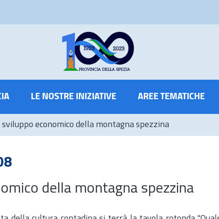
CIA
LE NOSTRE INIZIATIVE
AREE TEMATICHE
o sviluppo economico della montagna spezzina
08
onomico della montagna spezzina
a della cultura contadina si terrà la tavola rotonda "Qual