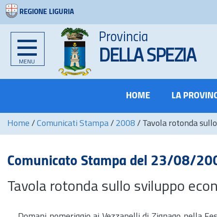
REGIONE LIGURIA
Provincia
DELLA SPEZIA
MENU
HOME
LA PROVIN
Home
/
Comunicati Stampa
/
2008
/
Tavola rotonda sull
Comunicato Stampa del 23/08/20
Tavola rotonda sullo sviluppo ec
Domani pomeriggio ai Vezzanelli di Zignago nella Fest