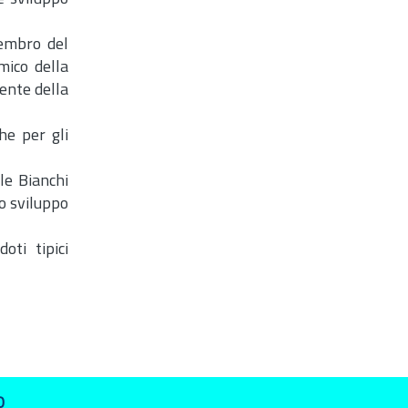
embro del
mico della
dente della
he per gli
le Bianchi
o sviluppo
ti tipici
O