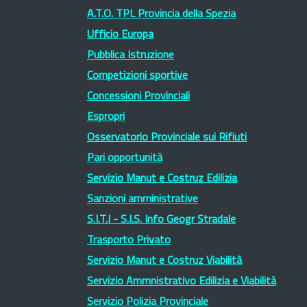
A.T.O. TPL Provincia della Spezia
Ufficio Europa
Pubblica Istruzione
Competizioni sportive
Concessioni Provinciali
Espropri
Osservatorio Provinciale sui Rifiuti
Pari opportunità
Servizio Manut e Costruz Edilizia
Sanzioni amministrative
S.I.T.I - S.I.S. Info Geogr Stradale
Trasporto Privato
Servizio Manut e Costruz Viabilità
Servizio Ammnistrativo Edilizia e Viabilità
Servizio Polizia Provinciale