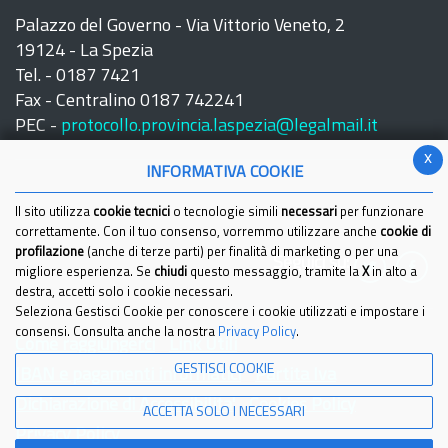
Palazzo del Governo - Via Vittorio Veneto, 2
19124 - La Spezia
Tel. - 0187 7421
Fax - Centralino 0187 742241
PEC -
protocollo.provincia.laspezia@legalmail.it
x
INFORMATIVA COOKIE
Il sito utilizza
cookie tecnici
o tecnologie simili
necessari
per funzionare
correttamente. Con il tuo consenso, vorremmo utilizzare anche
cookie di
profilazione
(anche di terze parti) per finalità di marketing o per una
Seguici su:
migliore esperienza. Se
chiudi
questo messaggio, tramite la
X
in alto a
destra, accetti solo i cookie necessari.
Seleziona Gestisci Cookie per conoscere i cookie utilizzati e impostare i
consensi. Consulta anche la nostra
Privacy Policy
.
Come raggiungerci
Link Utili
GESTISCI COOKIE
IBAN e pagamenti informatici
Partita Iva
Dichiarazione di Accessibilita'
Cookies Policy
ACCETTA SOLO I NECESSARI
Privacy Policy