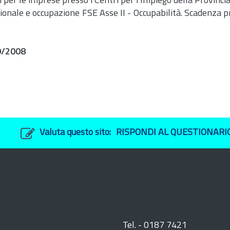
i per le imprese presso i Centri per l'Impiego della Provinci
gionale e occupazione FSE Asse II - Occupabilità. Scadenza 
9/2008
Valuta questo sito:
RISPONDI AL QUESTIONARI
Tel. - 0187 7421